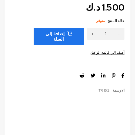
1.500
د.ك
حالة المنتج
متوفر
إضافة إلى
السلة
الاوسمة
TR 152