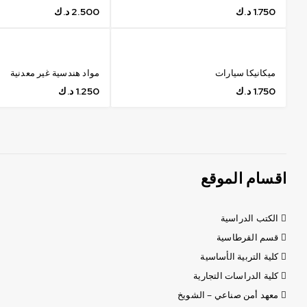
1.750
د.ك
2.500
د.ك
ميكانيكا سيارات
مواد هندسية غير معدنية
1.750
د.ك
1.250
د.ك
اقسام الموقع
الكتب الدراسية
قسم القرطاسية
كلية التربية الأساسية
كلية الدراسات التجارية
معهد أمن صناعي – الشويخ