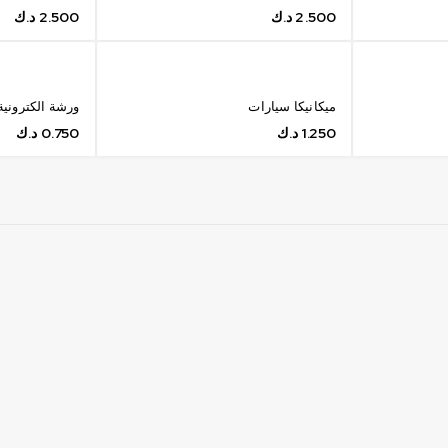
2.500
د.ك
2.500
د.ك
ميكانيكا سيارات
ورشة الكترونية 05
1.250
د.ك
0.750
د.ك