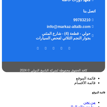
اتصل بنا
99783210
info@markaz-altalb.com
حولي - قطعة (4) - شارع المثني
بجوار النجم الثلاثي لفحص السيارات
كافة الحقوق محفوظة لشركة الناسخ الدولي © 2024
قائمة الموقع
قائمة الأقسام
قائمة الموقع
من نحن
متابعة حالة الطلب