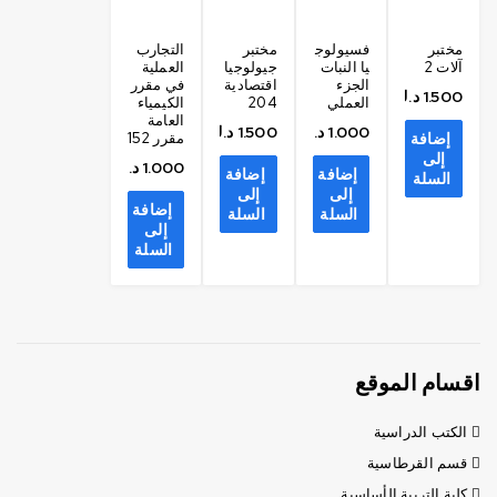
مختبر
فسيولوج
مختبر
التجارب
آلات 2
يا النبات
جيولوجيا
العملية
الجزء
اقتصادية
في مقرر
1.500
د.ك
العملي
204
الكيمياء
العامة
1.000
د.ك
1.500
د.ك
إضافة
مقرر 152
إلى
1.000
د.ك
إضافة
إضافة
السلة
إلى
إلى
إضافة
السلة
السلة
إلى
السلة
اقسام الموقع
الكتب الدراسية
قسم القرطاسية
كلية التربية الأساسية