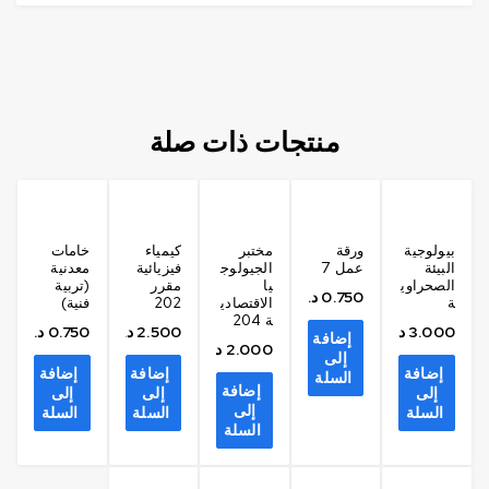
منتجات ذات صلة
بيولوجية
ورقة
مختبر
كيمياء
خامات
البيئة
عمل 7
الجيولوج
فيزيائية
معدنية
الصحراوي
يا
مقرر
(تربية
0.750
د.ك
ة
الاقتصادي
202
فنية)
ة 204
3.000
د.ك
2.500
د.ك
0.750
د.ك
إضافة
2.000
د.ك
إلى
إضافة
إضافة
إضافة
السلة
إضافة
إلى
إلى
إلى
إلى
السلة
السلة
السلة
السلة