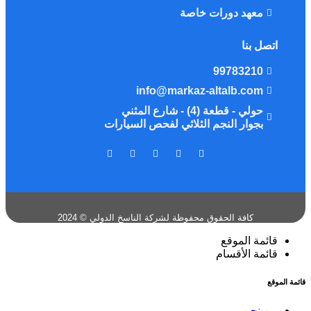
معهد دورات خاصة
اتصل بنا
99783210
info@markaz-altalb.com
حولي - قطعة (4) - شارع المثني
بجوار النجم الثلاثي لفحص السيارات
كافة الحقوق محفوظة لشركة الناسخ الدولي © 2024
قائمة الموقع
قائمة الأقسام
قائمة الموقع
من نحن