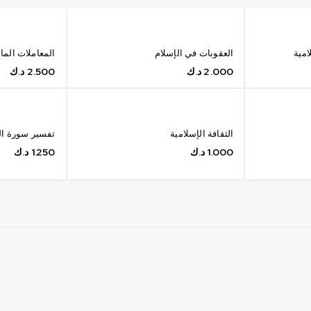
امية
العقوبات في الإسلام
المعاملات المال
2.000
د.ك
2.500
د.ك
الثقافة الإسلامية
تفسير سورة ال
1.000
د.ك
1.250
د.ك