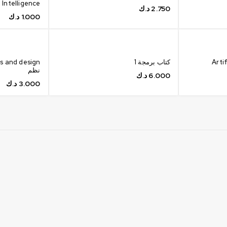
Intelligence
2.750
د.ك
1.000
د.ك
Artif
كتاب برمجة 1
نظم
6.000
د.ك
3.000
د.ك