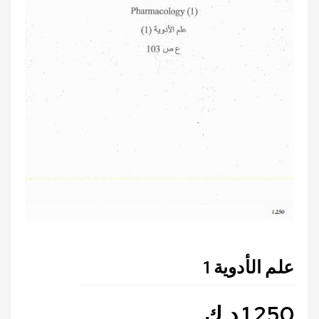
علم الأدوية 1
1.250
د.ك