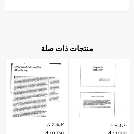
منتجات ذات صلة
طرق بحث
كلينك 2 لاب
1.000
د.ك
0.750
د.ك