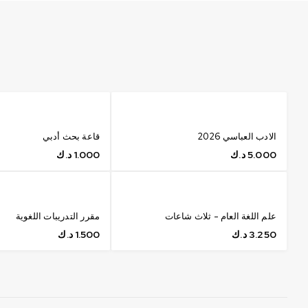
الادب العباسي 2026
قاعة بحث أدبي
5.000
د.ك
1.000
د.ك
علم اللغة العام - ثلاث شاعات
مقرر التدريبات اللغوية
3.250
د.ك
1.500
د.ك