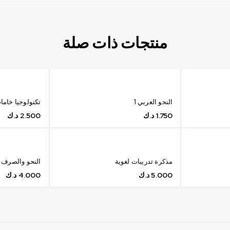
منتجات ذات صلة
النحو العربي 1
تكنولوجيا خامات
1.750
د.ك
2.500
د.ك
مذكرة تدريبات لغوية
النحو والصرف 1
5.000
د.ك
4.000
د.ك