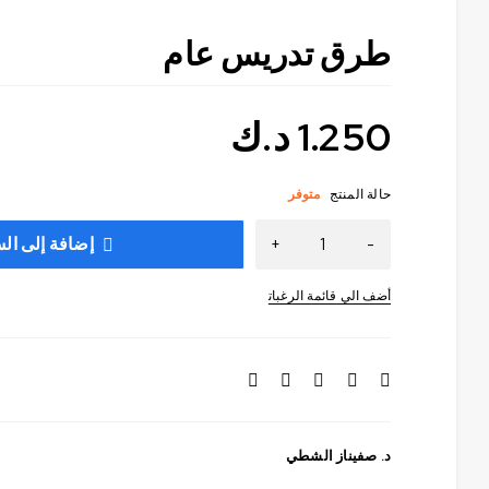
طرق تدريس عام
1.250
د.ك
حالة المنتج
متوفر
إضافة إلى ال
د. صفيناز الشطي