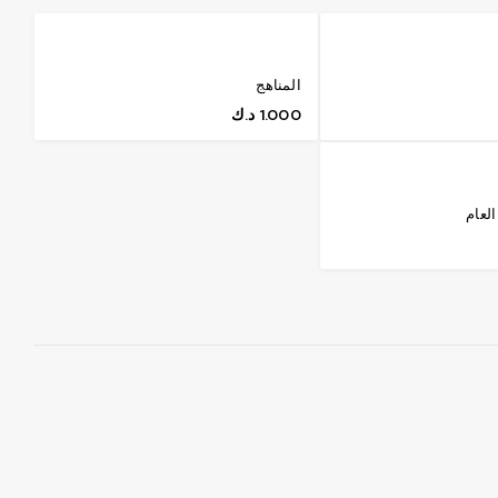
المناهج
1.000
د.ك
لعام