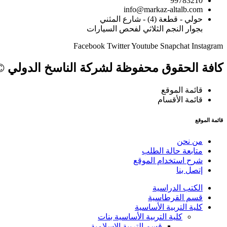
99783210
info@markaz-altalb.com
حولي - قطعة (4) - شارع المثني
بجوار النجم الثلاثي لفحص السيارات
Facebook
Twitter
Youtube
Snapchat
Instagram
كافة الحقوق محفوظة لشركة الناسخ الدولي © 024
قائمة الموقع
قائمة الأقسام
قائمة الموقع
من نحن
متابعة حالة الطلب
شرح استخدام الموقع
إتصل بنا
الكتب الدراسية
قسم القرطاسية
كلية التربية الأساسية
كلية التربية الأساسية بنات
قسم التربية الإسلامية