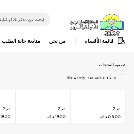
قائمة الأقسام
من نحن
متابعة حالة الطلب
تصفية المنتجات
Show only products on sale
دم 2
دم 2
دم 2
0.900
د.ك
1.500
د.ك
1.500