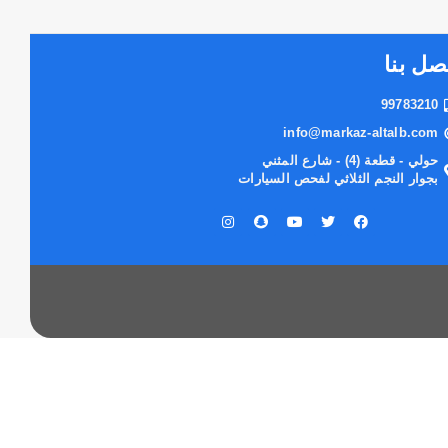
صل بنا
99783210
info@markaz-altalb.com
حولي - قطعة (4) - شارع المثني
بجوار النجم الثلاثي لفحص السيارات