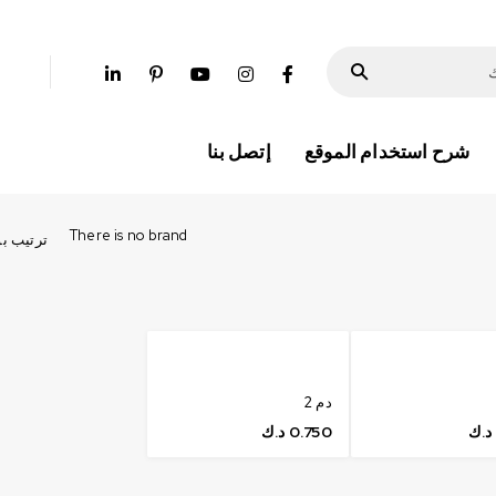
شرح استخدام الموقع
إتصل بنا
There is no brand
ترتيب ب
دم 2
د.ك
0.750
د.ك