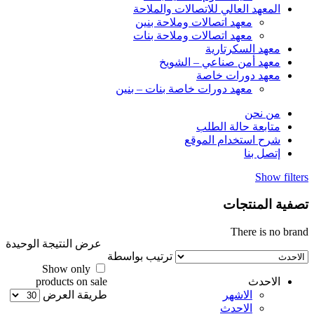
المعهد العالي للاتصالات والملاحة
معهد اتصالات وملاحة بنين
معهد اتصالات وملاحة بنات
معهد السكرتارية
معهد أمن صناعي – الشويخ
معهد دورات خاصة
معهد دورات خاصة بنات – بنين
من نحن
متابعة حالة الطلب
شرح استخدام الموقع
إتصل بنا
Show filters
تصفية المنتجات
There is no brand
عرض النتيجة الوحيدة
ترتيب بواسطة
Show only
الاحدث
products on sale
الاشهر
طريقة العرض
الاحدث