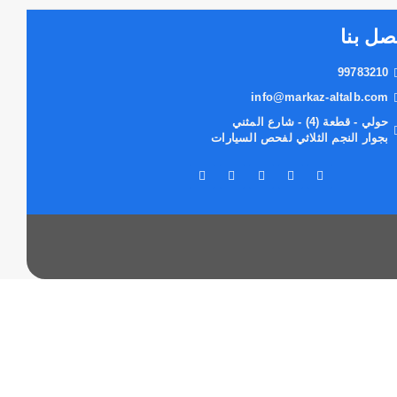
صل بنا
99783210
info@markaz-altalb.com
حولي - قطعة (4) - شارع المثني
بجوار النجم الثلاثي لفحص السيارات