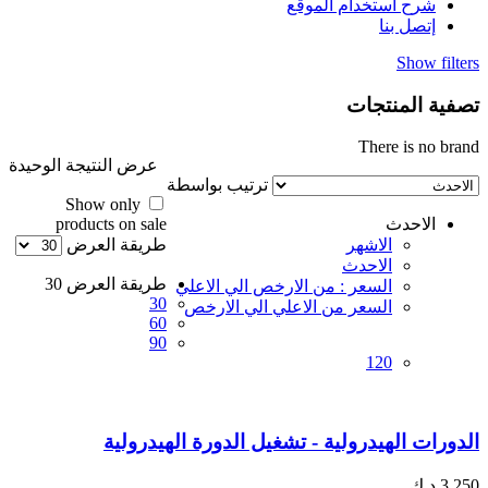
شرح استخدام الموقع
إتصل بنا
Show filters
تصفية المنتجات
There is no brand
عرض النتيجة الوحيدة
ترتيب بواسطة
Show only
الاحدث
products on sale
الاشهر
طريقة العرض
الاحدث
طريقة العرض
30
السعر : من الارخص الي الاعلي
30
السعر من الاعلي الي الارخص
60
90
120
الدورات الهيدرولية - تشغيل الدورة الهيدرولية
3.250
د.ك